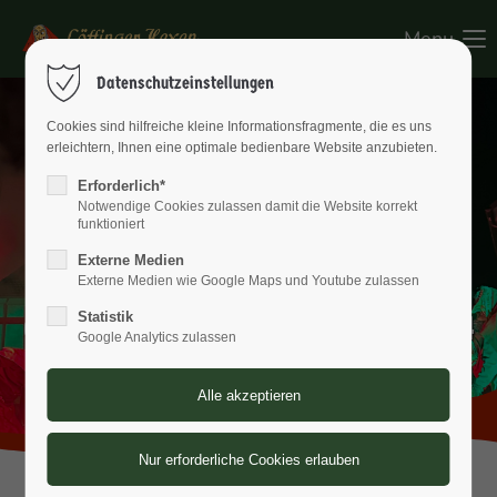
Menu
Login
Datenschutzeinstellungen
Benutzername
Cookies sind hilfreiche kleine Informationsfragmente, die es uns
erleichtern, Ihnen eine optimale bedienbare Website anzubieten.
Löffinger
Erforderlich*
Notwendige Cookies zulassen damit die Website korrekt
Passwort
Walpurgisnacht
funktioniert
Externe Medien
Externe Medien wie Google Maps und Youtube zulassen
am Fasnetmendig – seit 1934
Statistik
Google Analytics zulassen
Anmelden
Register
|
Lost your password?
Support