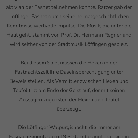
aktiv an der Fasnet teilnehmen konnte. Ratzer gab der
Drop us a line
Löffinger Fasnet durch seine heimatgeschichtlichen
info@yourdomain.com
Kenntnisse wertvolle Impulse. Die Musik, die unter die
Haut geht, stammt von Prof. Dr. Hermann Regner und
About us
wird seither von der Stadtmusik Löffingen gespielt.
Lorem ipsum dolor sit amet, consectetuer
Bei diesem Spiel müssen die Hexen in der
adipiscing elit.
Fastnachtszeit ihre Daseinsberechtigung unter
Aenean commodo ligula eget dolor. Aenean
Beweis stellen. Als Vermittler zwischen Hexen und
massa. Cum sociis natoque penatibus et
Teufel tritt am Ende der Geist auf, der mit seinen
magnis dis parturient montes, nascetur
Aussagen zugunsten der Hexen den Teufel
ridiculus mus. Donec quam felis, ultricies nec.
überzeugt.
Die Löffinger Walpurgisnacht, die immer am
Fasnachtsmontag um 19.30 Uhr beginnt, hat sich in